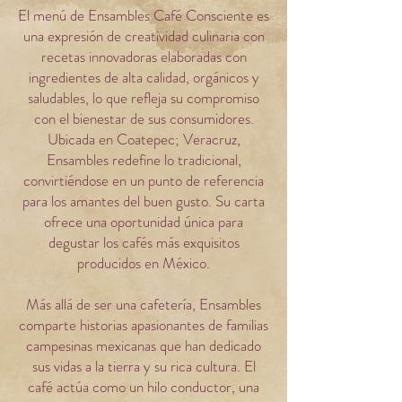
El menú de Ensambles Café Consciente es
una expresión de creatividad culinaria con
recetas innovadoras elaboradas con
ingredientes de alta calidad, orgánicos y
saludables, lo que refleja su compromiso
con el bienestar de sus consumidores.
Ubicada en Coatepec; Veracruz,
Ensambles redefine lo tradicional,
convirtiéndose en un punto de referencia
para los amantes del buen gusto. Su carta
ofrece una oportunidad única para
degustar los cafés más exquisitos
producidos en México.
Más allá de ser una cafetería, Ensambles
comparte historias apasionantes de familias
campesinas mexicanas que han dedicado
sus vidas a la tierra y su rica cultura. El
café actúa como un hilo conductor, una