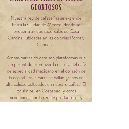
gloriosos
Nuestra red de cafeterías se extiende
hasta la Ciudad de México, donde se
encuentran dos sucursales de Casa
Cardinal, ubicadas en las colonias Roma y
Condesa.
Ambas barras de café son plataformas que
han permitido promover la cultura del café
de especialidad mexicano en el corazón de
la capital. En la carta se hallan granos de
alta calidad cultivados en nuestro cafetal El
Equimite; en Coatepec, y otros
producidos por la red de productores y
productoras de varios estados mexicanos.
Su oferta se distingue por la calidad y la
variedad de su café. Con una amplia gama