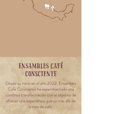
Ensambles Café
consciente
Desde su inicio en el año 2022, Ensambles
Café Consciente ha experimentado una
continua transformación con el objetivo de
ofrecer una experiencia que va más allá de
la taza de café.