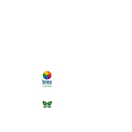
f.barreda@ensamblescafe.com
Tel.
228 132 5479
Coatepec, Veracruz, México